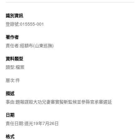
識別資訊
登錄號:015555-001
著作者
責任者:經額布(山東巡撫)
資料類型
類型:檔案
層次:件
描述
事由:題報謀殺大功兄妻審實擬斬監候並參縣官承審遲延
日期
責任日期:道光19年7月26日
格式