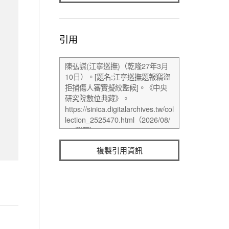
引用
複製引用資訊