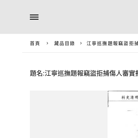
首頁
藏品目錄
江寧巡撫題報竊盜拒
題名:江寧巡撫題報竊盜拒捕傷人審實