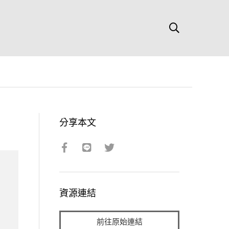
分享本文
資源連結
前往原始連結