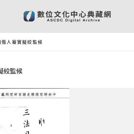
捕傷人審實擬絞監候
擬絞監候