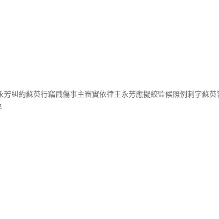
王永芳糾約蘇英行竊戳傷事主審實依律王永芳應擬絞監候照例刺字蘇英
免