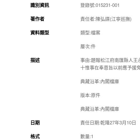
識別資訊
登錄號:015231-001
著作者
責任者:陳弘謀(江寧巡撫)
資料類型
類型:檔案
層次:件
描述
事由:題報松江府南匯縣人
十惟事在奉恩旨以前應予援
典藏沿革:內閣檔庫
版本:原件
典藏沿革:內閣檔庫
日期
責任日期:乾隆27年3月10日
格式
數量:1