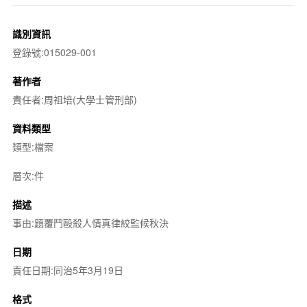
識別資訊
登錄號:015029-001
著作者
責任者:周祖培(大學士管刑部)
資料類型
類型:檔案
層次:件
描述
事由:題覆鬥毆殺人情真律絞監候秋決
日期
責任日期:同治5年3月19日
格式