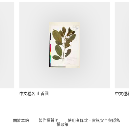
中文種名:山香圓
中文種
關於本站
著作權聲明
使用者條款、資訊安全與隱私
權政策