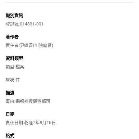
識別資訊
登錄號:014891-001
著作者
責任者:尹繼善(川陝總督)
資料類型
類型:檔案
層次:件
描述
事由:揭報補授邊營都司
日期
責任日期:乾隆7年8月15日
格式