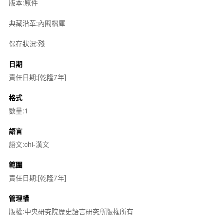
版本:原件
典藏沿革:內閣檔庫
保存狀況:殘
日期
責任日期:[乾隆7年]
格式
數量:1
語言
語文:chi-漢文
範圍
責任日期:[乾隆7年]
管理權
版權:中央研究院歷史語言研究所版權所有