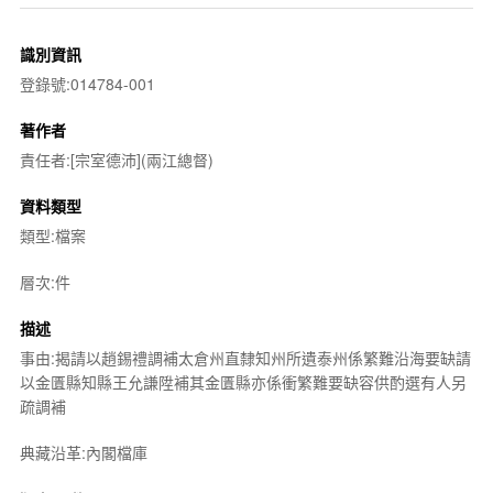
識別資訊
登錄號:014784-001
著作者
責任者:[宗室德沛](兩江總督)
資料類型
類型:檔案
層次:件
描述
事由:揭請以趙錫禮調補太倉州直隸知州所遺泰州係繁難沿海要缺請
以金匱縣知縣王允謙陞補其金匱縣亦係衝繁難要缺容供酌選有人另
疏調補
典藏沿革:內閣檔庫