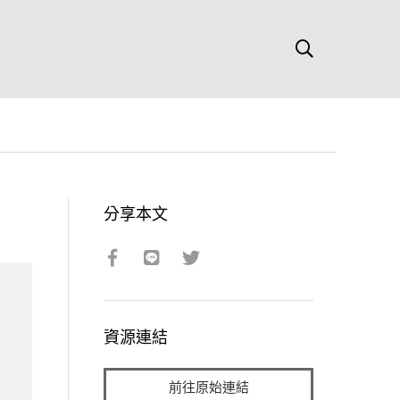
分享本文
資源連結
前往原始連結