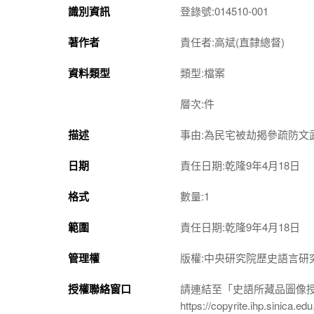
識別資訊
登錄號:014510-001
著作者
責任者:高斌(直隸總督)
資料類型
類型:檔案
層次:件
描述
事由:為民宅被劫揭參疏防文
日期
責任日期:乾隆9年4月18日
格式
數量:1
範圍
責任日期:乾隆9年4月18日
管理權
版權:中央研究院歷史語言研
授權聯絡窗口
請連結至「史語所藏品圖像
https://copyrite.ihp.sinica.