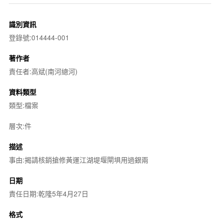
識別資訊
登錄號:014444-001
著作者
責任者:高斌(南河總河)
資料類型
類型:檔案
層次:件
描述
事由:揭請核銷搶修黃運江湖堤堰閘埧用過銀兩
日期
責任日期:乾隆5年4月27日
格式