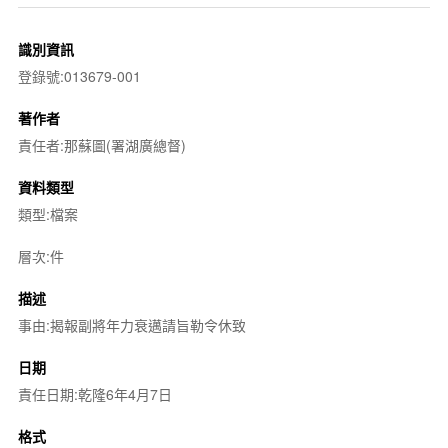
識別資訊
登錄號:013679-001
著作者
責任者:那蘇圖(署湖廣總督)
資料類型
類型:檔案
層次:件
描述
事由:揭報副將年力衰邁請旨勒令休致
日期
責任日期:乾隆6年4月7日
格式