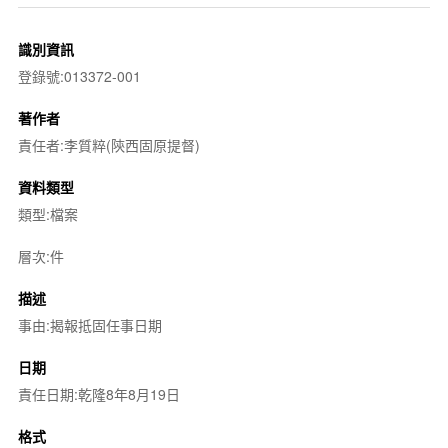
識別資訊
登錄號:013372-001
著作者
責任者:李質粹(陝西固原提督)
資料類型
類型:檔案
層次:件
描述
事由:揭報抵固任事日期
日期
責任日期:乾隆8年8月19日
格式