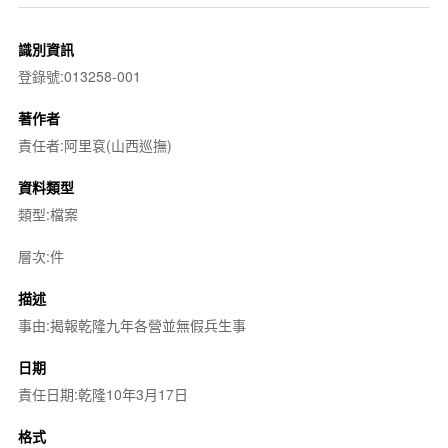
識別資訊
登錄號:013258-001
著作者
責任者:阿里袞(山西巡撫)
資料類型
類型:檔案
層次:件
描述
事由:揭報乾隆九年各營並無假兵生事
日期
責任日期:乾隆10年3月17日
格式