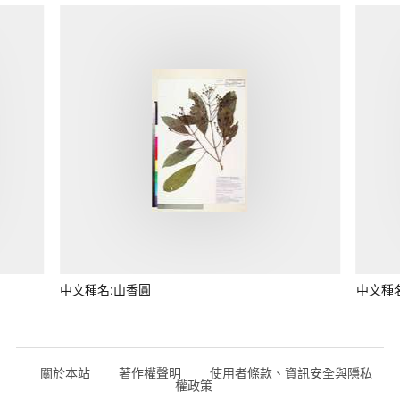
中文種名:山香圓
中文種
關於本站
著作權聲明
使用者條款、資訊安全與隱私
權政策