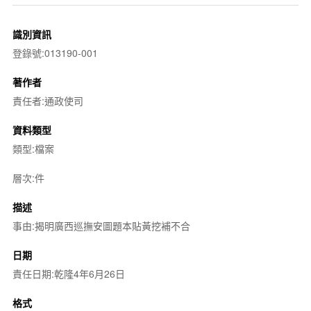
識別資訊
登錄號:013190-001
著作者
責任者:通政使司
資料類型
類型:檔案
層次:件
描述
事由:揭明廣西巡撫安圖題本貼黃挖補不合
日期
責任日期:乾隆4年6月26日
格式