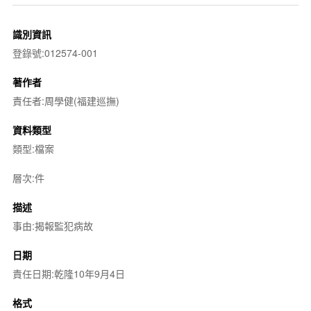
識別資訊
登錄號:012574-001
著作者
責任者:周學健(福建巡撫)
資料類型
類型:檔案
層次:件
描述
事由:揭報監犯病故
日期
責任日期:乾隆10年9月4日
格式