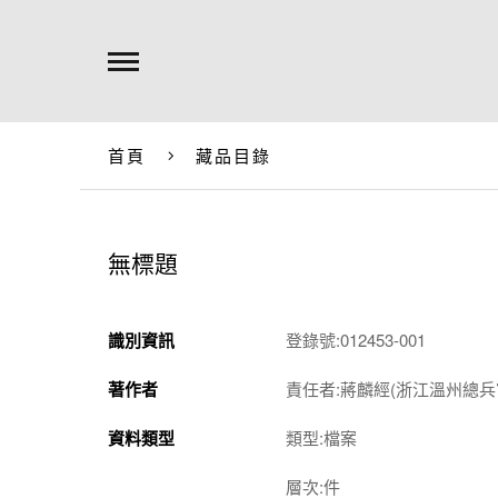
首頁
藏品目錄
無標題
識別資訊
登錄號:012453-001
著作者
責任者:蔣麟經(浙江溫州總兵
資料類型
類型:檔案
層次:件