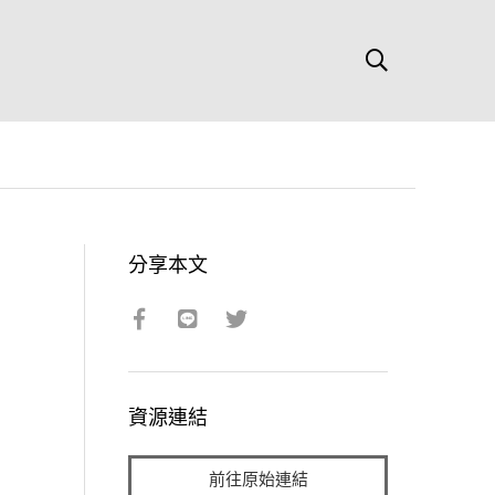
分享本文
資源連結
前往原始連結