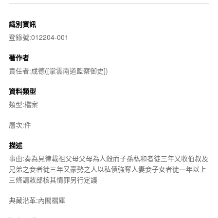
識別資訊
登錄號:012204-001
著作者
責任者:成德([掌雲南道監察御史])
資料類型
類型:檔案
層次:件
描述
事由:奏為見律載祖父母父母為人殺而子孫私和者徒三年又收伯叔及
兄弟之妾者徒三年又豪勢之人以私債強奪人妻妾子女者徒一年以上
三條請敕部核其情罪另行定議
典藏沿革:內閣檔庫