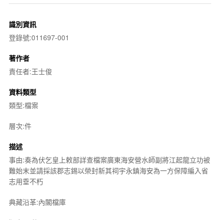
識別資訊
登錄號:011697-001
著作者
責任者:王士俊
資料類型
類型:檔案
層次:件
描述
事由:奏為伏乞皇上敕部詳查檔案廣東海安營水師副將江起龍立功被
難始末並請採該郡志錫以榮封新其祠宇永鎮海安為一方保障編入省
志用垂不朽
典藏沿革:內閣檔庫