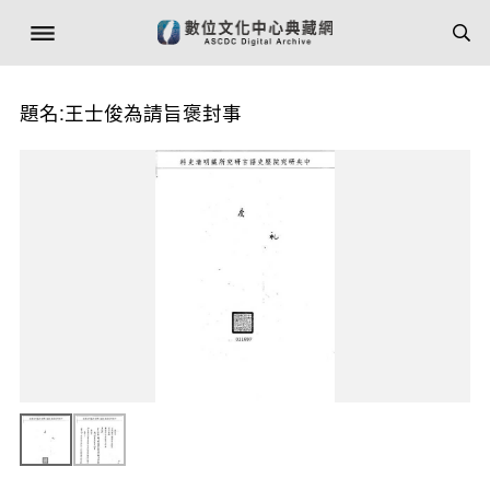
題名:王士俊為請旨褒封事