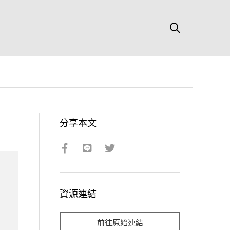
分享本文
資源連結
前往原始連結