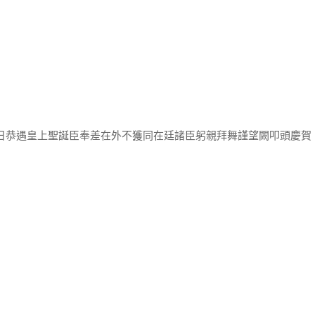
十日恭遇皇上聖誕臣奉差在外不獲同在廷諸臣躬親拜舞謹望闕叩頭慶賀