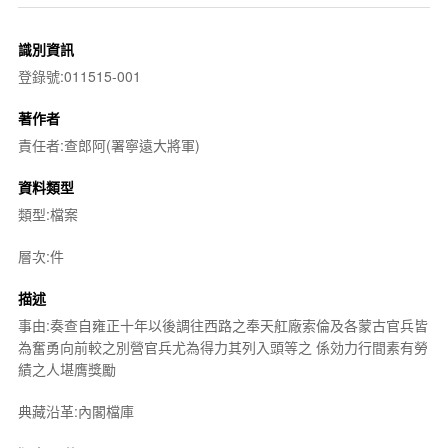
識別資訊
登錄號:011515-001
著作者
責任者:查郎阿(署寧遠大將軍)
資料類型
類型:檔案
層次:件
描述
事由:奏查自雍正十年以後調往西路之奉天舡廠索倫及各蒙古官兵皆
為奮勇向前較之別營官兵尤為得力其列入頭等之 係効力行間素有勞
績之人堪膺獎勵
典藏沿革:內閣檔庫