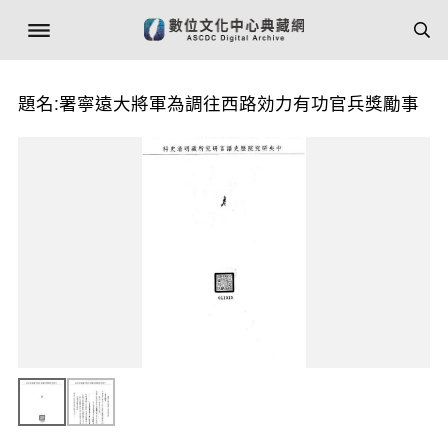
題名:署寧遠大將軍為調往西路効力有功官兵獎勵事