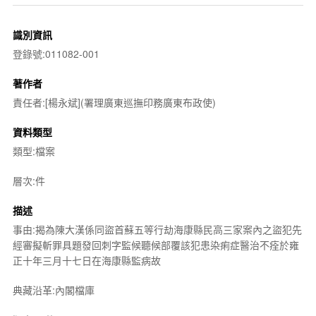
識別資訊
登錄號:011082-001
著作者
責任者:[楊永斌](署理廣東巡撫印務廣東布政使)
資料類型
類型:檔案
層次:件
描述
事由:揭為陳大漢係同盜首蘇五等行劫海康縣民高三家案內之盜犯先
經審擬斬罪具題發回刺字監候聽候部覆該犯患染痢症醫治不痊於雍
正十年三月十七日在海康縣監病故
典藏沿革:內閣檔庫