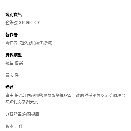
識別資訊
登錄號:010950-001
著作者
責任者:[趙弘恩](兩江總督)
資料類型
類型:檔案
層次:件
描述
事由:揭為江西饒州營參將彭肇槐欽奉上諭應陞授副將以示奬勵理合
恭疏代奏恭謝天恩
典藏沿革:內閣檔庫
版本:原件