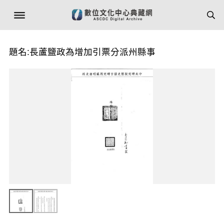
題名:長蘆鹽政為增加引票分派州縣事