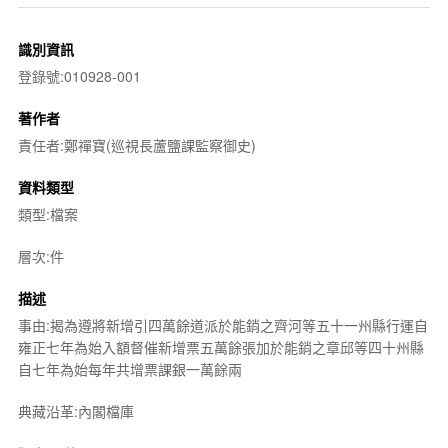
識別資訊
登錄號:010928-001
著作者
責任者:鄭禪寶(巡視長蘆鹽課監察御史)
資料類型
類型:檔案
層次:件
描述
事由:揭為遵將新增引四萬餘道派於能銷之齊河等五十一州縣行運自
雍正七年為始入額督催新增票五萬餘張加於能銷之章邱等四十州縣
自七年為始每年共增票課銀一萬餘兩
典藏沿革:內閣檔庫