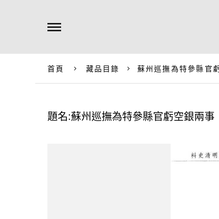
首頁
藏品目錄
蘇州巡撫為特參縣官
題名:蘇州巡撫為特參縣官虧空銀兩事