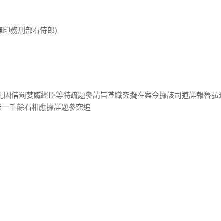
巡撫印務刑部右侍郎)
璋先因借罰婪贓經臣等特疏題參請旨革職究擬在案今據該司道詳報魯弘
米一千餘石相應據詳題參究追