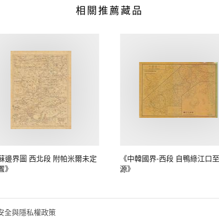
相關推薦藏品
蘇邊界圖 西北段 附帕米爾未定
《中韓國界-西段 自鴨綠江口
置》
源》
安全與隱私權政策