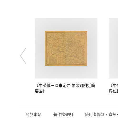
定界》
《中英俄三國未定界 帕米爾附近簡
《中
要圖》
界位
關於本站
著作權聲明
使用者條款、資訊