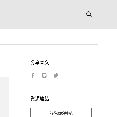
分享本文
資源連結
前往原始連結