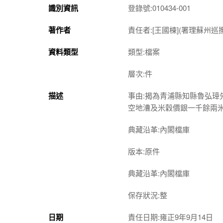
識別資訊
登錄號:010434-001
著作者
責任者:[王國棟](署理蘇州
資料類型
類型:檔案
層次:件
描述
事由:揭為青浦縣知縣魯弘
空地漕及米穀價銀一千餘兩
典藏沿革:內閣檔庫
版本:原件
典藏沿革:內閣檔庫
保存狀況:整
日期
責任日期:雍正9年9月14日