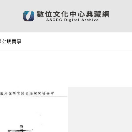
虧空銀兩事