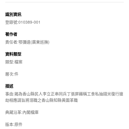
識別資訊
登錄號:010389-001
著作者
責任者:鄂彌達(廣東巡撫)
資料類型
類型:檔案
層次:件
描述
事由:揭為香山縣民人李立正串同兵丁張屏藉稱工食私抽錢米復行搶
劫相應請旨將溺職之香山縣知縣黃圖革職
典藏沿革:內閣檔庫
版本:原件