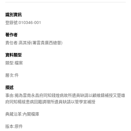
識別資訊
登錄號:010346-001
著作者
責任者:高其倬(署雲貴廣西總督)
資料類型
類型:檔案
層次:件
描述
事由:揭為雲南永昌府同知錢煌病故所遺員缺請以顧維鑄補授又楚雄
府同知楊紱患病回籍調理所遺員缺請以管學宣補授
典藏沿革:內閣檔庫
版本:原件