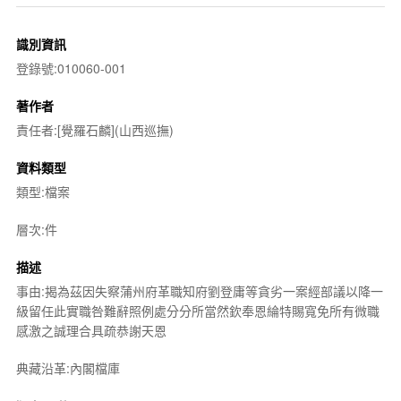
識別資訊
登錄號:010060-001
著作者
責任者:[覺羅石麟](山西巡撫)
資料類型
類型:檔案
層次:件
描述
事由:揭為茲因失察蒲州府革職知府劉登庸等貪劣一案經部議以降一
級留任此實職咎難辭照例處分分所當然欽奉恩綸特賜寬免所有微職
感激之誠理合具疏恭謝天恩
典藏沿革:內閣檔庫