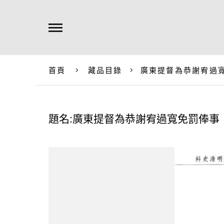
首頁
藏品目錄
廣東提督為恭謝宥過
題名:廣東提督為恭謝宥過寬免罰俸事