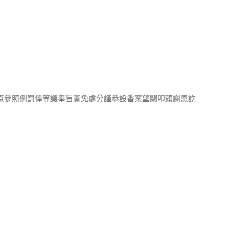
案原參照例罰俸等議奉旨寬免處分謹恭設香案望闕叩頭謝恩訖