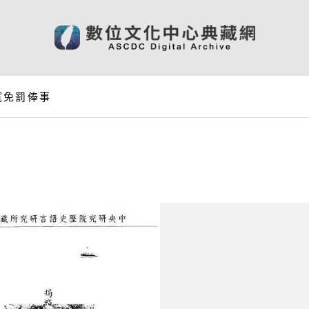
寬免罰俸事