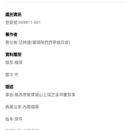
識別資訊
登錄號:009811-001
著作者
責任者:范時捷(署理陝西西寧總兵官)
資料類型
類型:檔案
層次:件
描述
事由:揭為景陵寶城山上瑞芝呈祥慶賀事
典藏沿革:內閣檔庫
版本:原件