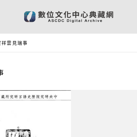
賀祥雲見瑞事
事