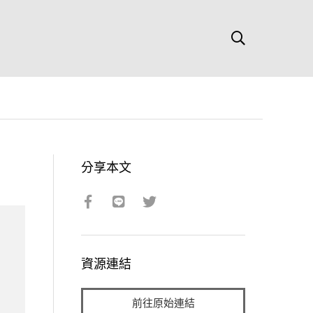
分享本文
資源連結
前往原始連結