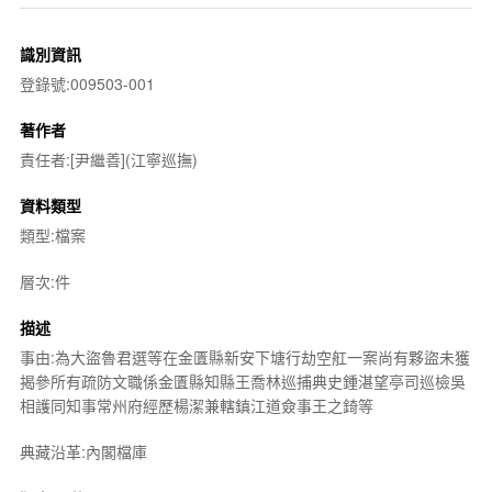
識別資訊
登錄號:009503-001
著作者
責任者:[尹繼善](江寧巡撫)
資料類型
類型:檔案
層次:件
描述
事由:為大盜魯君選等在金匱縣新安下塘行劫空舡一案尚有夥盜未獲
揭參所有疏防文職係金匱縣知縣王喬林巡捕典史鍾湛望亭司巡檢吳
相護同知事常州府經歷楊潔兼轄鎮江道僉事王之錡等
典藏沿革:內閣檔庫