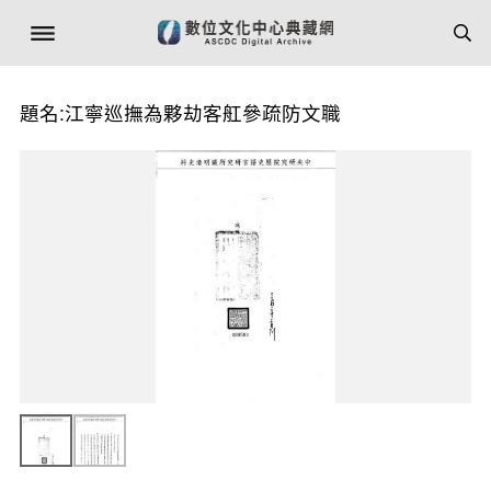
題名:江寧巡撫為夥劫客舡參疏防文職