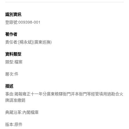
識別資訊
登錄號:009398-001
著作者
責任者:[楊永斌](廣東巡撫)
資料類型
類型:檔案
層次:件
描述
事由:揭報雍正十一年分廣東粮驛衙門并本衙門等經管填用過勘合火
牌請准繳銷
典藏沿革:內閣檔庫
版本:原件