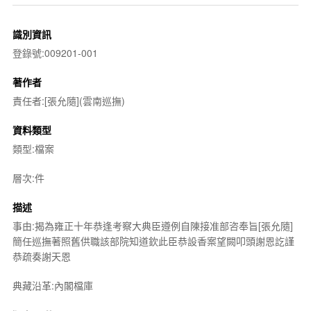
識別資訊
登錄號:009201-001
著作者
責任者:[張允隨](雲南巡撫)
資料類型
類型:檔案
層次:件
描述
事由:揭為雍正十年恭逢考察大典臣遵例自陳接准部咨奉旨[張允隨]
簡任巡撫著照舊供職該部院知道欽此臣恭設香案望闕叩頭謝恩訖謹
恭疏奏謝天恩
典藏沿革:內閣檔庫