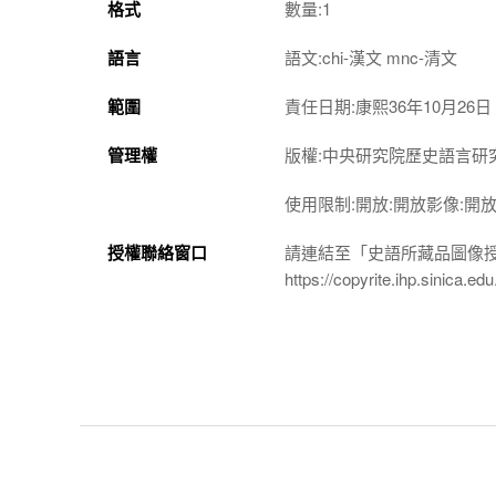
格式
數量:1
語言
語文:chi-漢文 mnc-清文
範圍
責任日期:康熙36年10月26日
管理權
版權:中央研究院歷史語言研
使用限制:開放:開放影像:開
授權聯絡窗口
請連結至「史語所藏品圖像
https://copyrite.ihp.sinica.