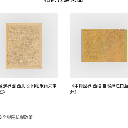
蘇邊界圖 西北段 附帕米爾未定
《中韓國界-西段 自鴨綠江口
置》
源》
安全與隱私權政策