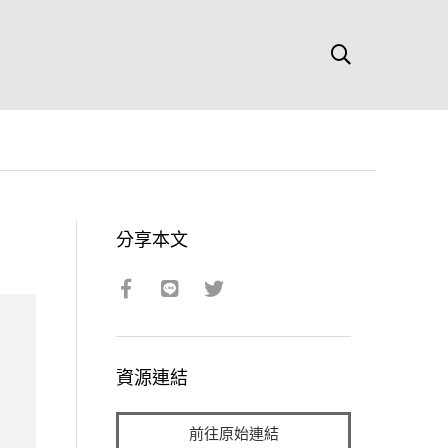
分享本文
資源連結
前往原始連結