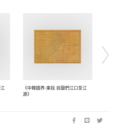
至江
《中韓國界-東段 自圖們江口至江
源》