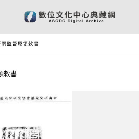
新關監督原領敕書
領敕書