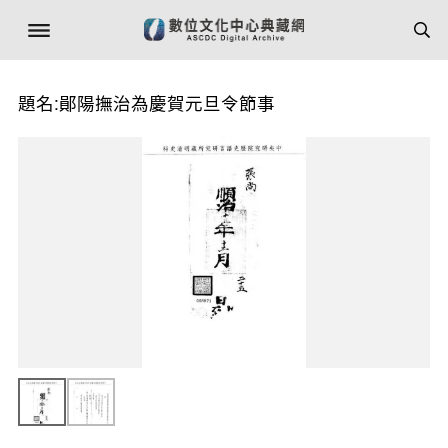
題名:鄖陽撫治為慶賀元旦令節事