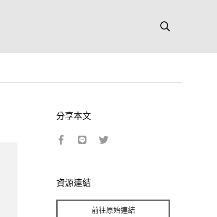
分享本文
資源連結
前往原始連結