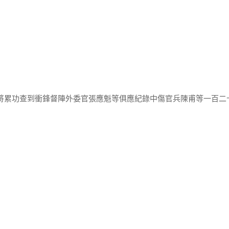
贛將累功查到衝鋒督陣外委官張應魁等俱應紀錄中傷官兵陳甫等一百二