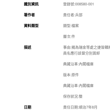
識別資訊
登錄號:008580-001
著作者
責任者:兵部
資料類型
類型:檔案
層次:件
描述
事由:揭為瑞金等處之捷皆
員名應行該督分別賞卹
典藏沿革:內閣檔庫
版本:原件
典藏沿革:內閣檔庫
保存狀況:整
日期
責任日期:順治7年8月