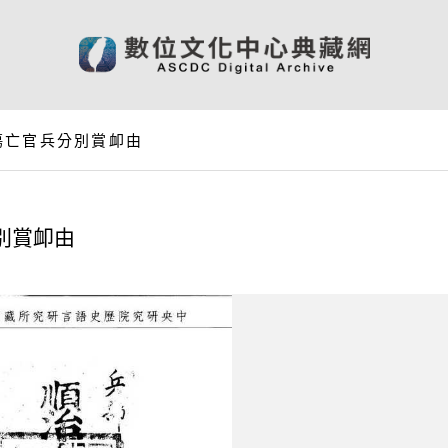
傷亡官兵分別賞卹由
別賞卹由