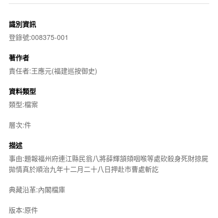
識別資訊
登錄號:008375-001
著作者
責任者:王應元(福建巡按御史)
資料類型
類型:檔案
層次:件
描述
事由:題報福州府連江縣民翁八將薛輝頷頦咽喉等處砍殺身死財掠屍
拋情真於順治九年十二月二十八日押赴市曹處斬訖
典藏沿革:內閣檔庫
版本:原件