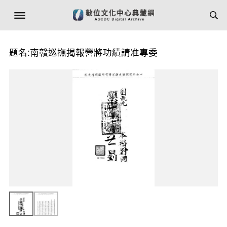
題名:南贛巡撫揭報營將功績請准專委