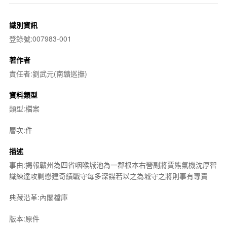
識別資訊
登錄號:007983-001
著作者
責任者:劉武元(南贛巡撫)
資料類型
類型:檔案
層次:件
描述
事由:揭報贛州為四省咽喉城池為一郡根本右營副將賈熊氣機沈厚智
識練達攻剿懋建奇績戰守每多深謀若以之為城守之將則事有專責
典藏沿革:內閣檔庫
版本:原件