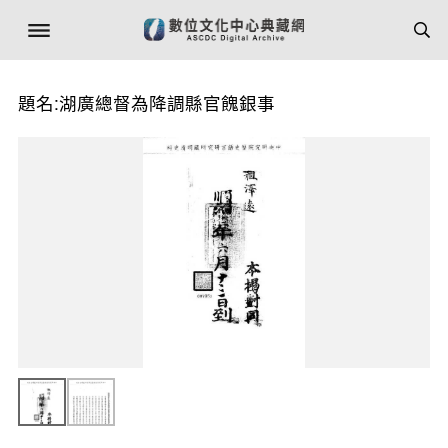
題名:湖廣總督為降調縣官餽銀事