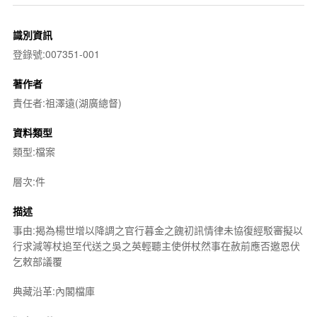
識別資訊
登錄號:007351-001
著作者
責任者:祖澤遠(湖廣總督)
資料類型
類型:檔案
層次:件
描述
事由:揭為楊世增以降調之官行暮金之餽初訊情律未協復經駁審擬以
行求減等杖追至代送之吳之英輕聽主使併杖然事在赦前應否邀恩伏
乞敕部議覆
典藏沿革:內閣檔庫