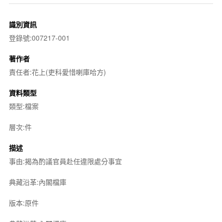
識別資訊
登錄號:007217-001
著作者
責任者:花上(吏科愛惜喇庫哈方)
資料類型
類型:檔案
層次:件
描述
事由:揭為酌議官員赴任違限處分事宜
典藏沿革:內閣檔庫
版本:原件