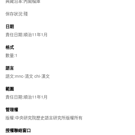
典藏沿革:內閣檔庫
保存狀況:殘
日期
責任日期:順治11年1月
格式
數量:1
語言
語文:mnc-清文 chi-漢文
範圍
責任日期:順治11年1月
管理權
版權:中央研究院歷史語言研究所版權所有
授權聯絡窗口