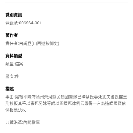
識別資訊
登錄號:006964-001
著作者
責任者:白尚登(山西巡按御史)
資料類型
類型:檔案
層次:件
描述
事由:揭報平陽府蒲州榮河縣民趙國賢緣已磔蔡氏毒死丈夫後畏懼重
刑狡扳其答以毒死另嫁等語以圖緩死律例云毋得一言為造謀國賢依
例相應決杖
典藏沿革:內閣檔庫