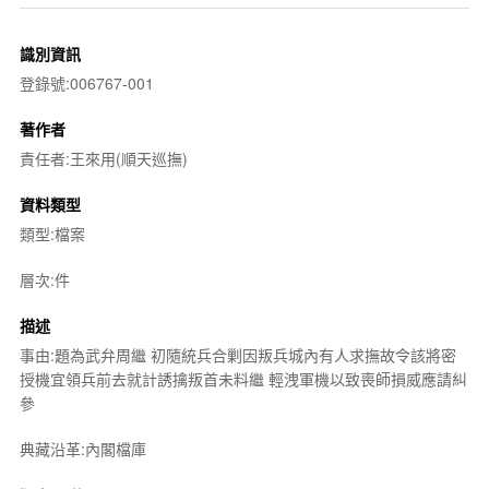
識別資訊
登錄號:006767-001
著作者
責任者:王來用(順天巡撫)
資料類型
類型:檔案
層次:件
描述
事由:題為武弁周繼 初隨統兵合剿因叛兵城內有人求撫故令該將密
授機宜領兵前去就計誘擒叛首未料繼 輕洩軍機以致喪師損威應請糾
參
典藏沿革:內閣檔庫