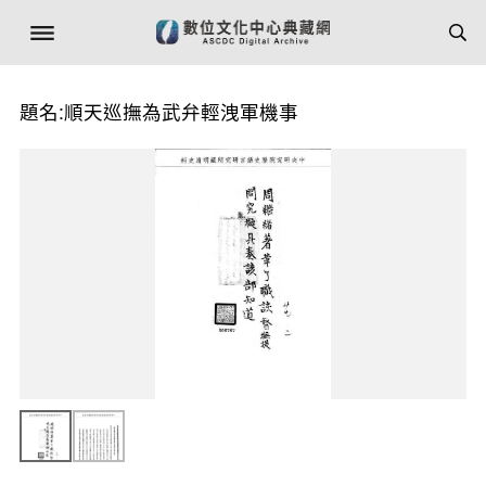
題名:順天巡撫為武弁輕洩軍機事