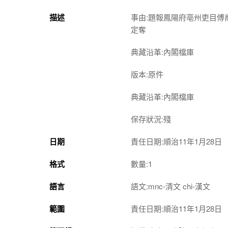
描述
事由:題報鳳陽府亳州吏目傅
定奪
典藏沿革:內閣檔庫
版本:原件
典藏沿革:內閣檔庫
保存狀況:殘
日期
責任日期:順治11年1月28日
格式
數量:1
語言
語文:mnc-清文 chi-漢文
範圍
責任日期:順治11年1月28日