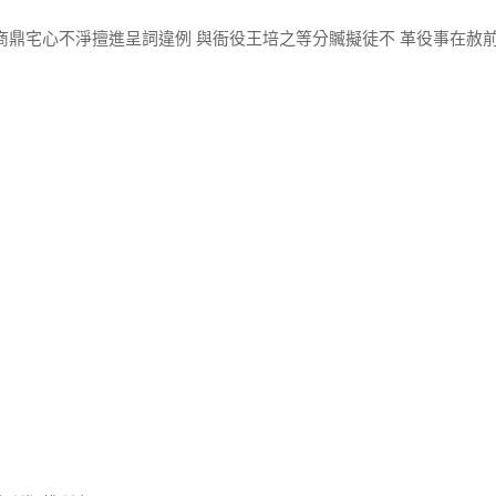
商鼎宅心不淨擅進呈詞違例 與衙役王培之等分贓擬徒不 革役事在赦