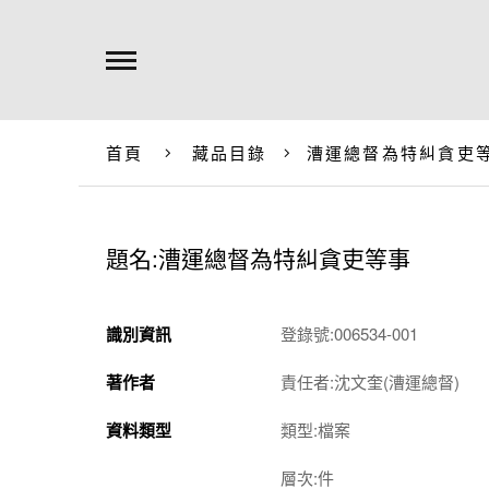
首頁
藏品目錄
漕運總督為特糾貪吏
題名:漕運總督為特糾貪吏等事
識別資訊
登錄號:006534-001
著作者
責任者:沈文奎(漕運總督)
資料類型
類型:檔案
層次:件