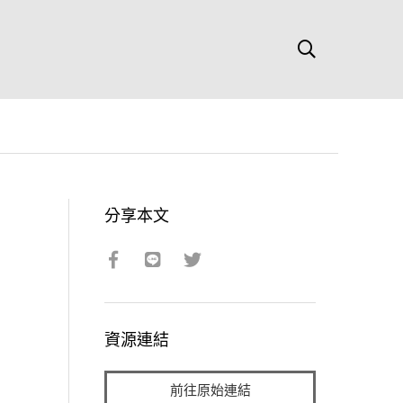
分享本文
資源連結
前往原始連結