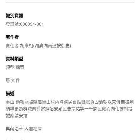
識別資訊
登錄號:006094-001
著作者
責任者:胡來相(湖廣湖南巡按御史)
資料類型
類型:檔案
層次:件
描述
事由:題報龍陽縣屬軍山村內陸溪民曹姓聯眾負固清朝以來併無披剃
納糧更為群賊向導當經招安頑民曹宗祐等一千餘民傾心向化披剃投
誠應請安插
典藏沿革:內閣檔庫