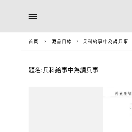
首頁
藏品目錄
兵科給事中為調兵事
題名:兵科給事中為調兵事