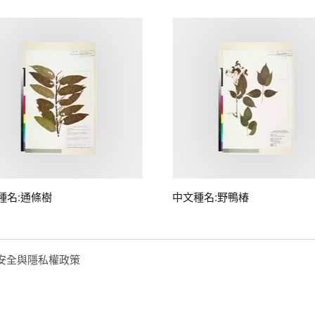
種名:通條樹
中文種名:野鴨椿
安全與隱私權政策