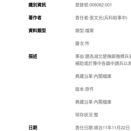
識別資訊
登錄號:006082-001
著作者
責任者:張文光(兵科給事中)
資料類型
類型:檔案
層次:件
描述
事由:題為湖北楚撫鄖撫標
補助或於豫中各鎮中調兵以
典藏沿革:內閣檔庫
版本:原件
典藏沿革:內閣檔庫
保存狀況:整
日期
責任日期:順治11年11月22日