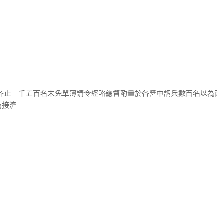
兵各止一千五百名未免單薄請令經略總督酌量於各營中調兵數百名以為
為接濟