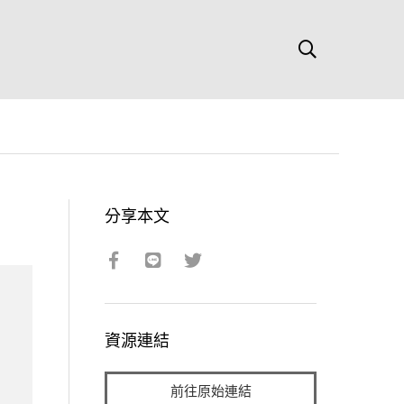
分享本文
資源連結
前往原始連結