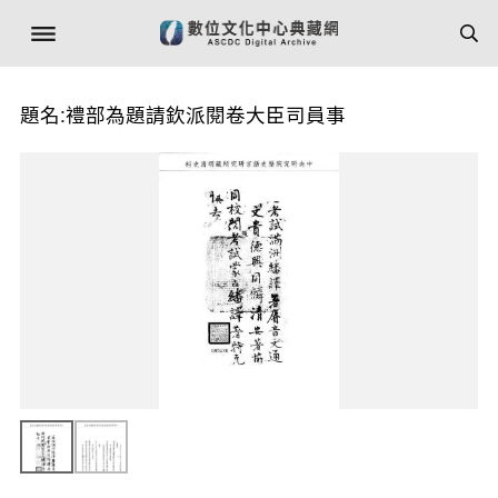
題名:禮部為題請欽派閱卷大臣司員事