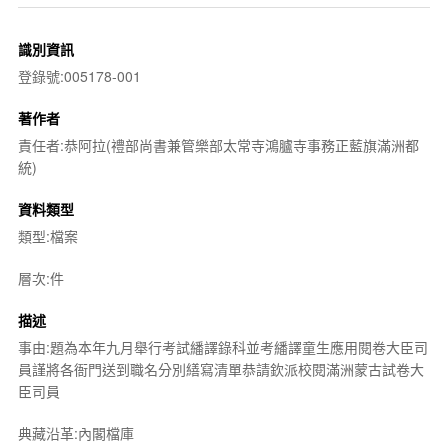
識別資訊
登錄號:005178-001
著作者
責任者:恭阿拉(禮部尚書兼管樂部太常寺鴻臚寺事務正藍旗滿洲都
統)
資料類型
類型:檔案
層次:件
描述
事由:題為本年九月舉行考試繙譯錄科並考繙譯童生應用閱卷大臣司
員謹將各衙門送到職名分別繕寫清單恭請欽派校閱滿洲蒙古試卷大
臣司員
典藏沿革:內閣檔庫