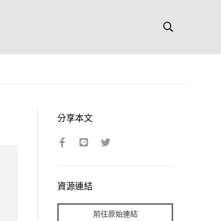
分享本文
資源連結
前往原始連結