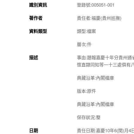
識別資訊
登錄號:005051-001
著作者
責任者:福慶(貴州巡撫)
資料類型
類型:檔案
層次:件
描述
事由:題報嘉慶十年分貴州
懷直隸同知等一十三處俱有
典藏沿革:內閣檔庫
版本:原件
典藏沿革:內閣檔庫
保存狀況:整
日期
責任日期:嘉慶10年6(閏)月4