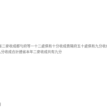
通省二麥收成都勻府等一十二處俱有十分收成貴陽府五十處俱有九分收
八分收成合計通省本年二麥收成共有九分
日