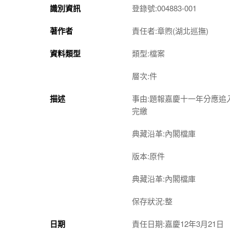
識別資訊
登錄號:004883-001
著作者
責任者:章煦(湖北巡撫)
資料類型
類型:檔案
層次:件
描述
事由:題報嘉慶十一年分應
完繳
典藏沿革:內閣檔庫
版本:原件
典藏沿革:內閣檔庫
保存狀況:整
日期
責任日期:嘉慶12年3月21日