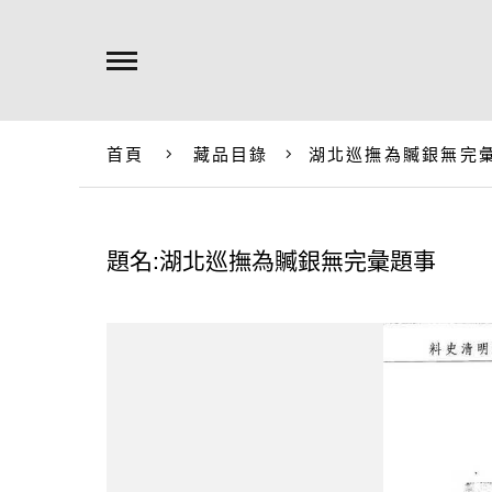
首頁
藏品目錄
湖北巡撫為贓銀無完
題名:湖北巡撫為贓銀無完彙題事