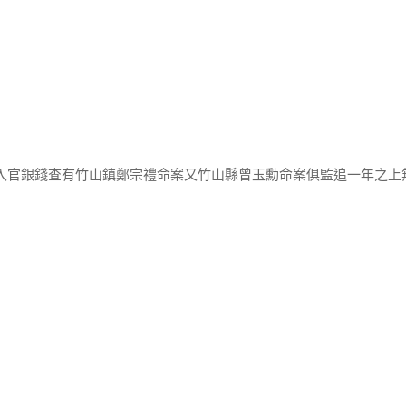
追入官銀錢查有竹山鎮鄭宗禮命案又竹山縣曾玉勳命案俱監追一年之上