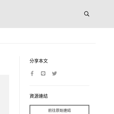
分享本文
資源連結
前往原始連結