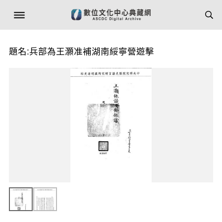
題名:兵部為王灝准補湖南綏寧營遊擊