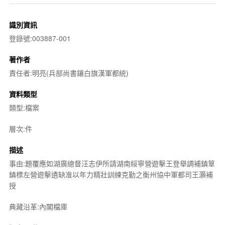
識別資訊
登錄號:003887-001
著作者
責任者:明亮(兵部尚書鑲白旗漢軍都統)
資料類型
類型:檔案
層次:件
描述
事由:題覆應如湖廣總督汪志伊所請湖南綏寧營遊擊王登舉調補鎮筸
鎮標左營遊擊遺缺准以年力精壯訓練克勤之衡州協中軍都司王灝補
授
典藏沿革:內閣檔庫