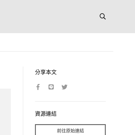
分享本文
資源連結
前往原始連結