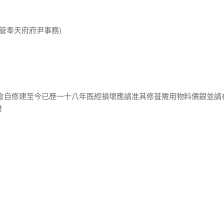
兼管奉天府府尹事務)
等倉自修建至今已歷一十八年既經損壞應請准其修葺需用物料價銀並請
撥