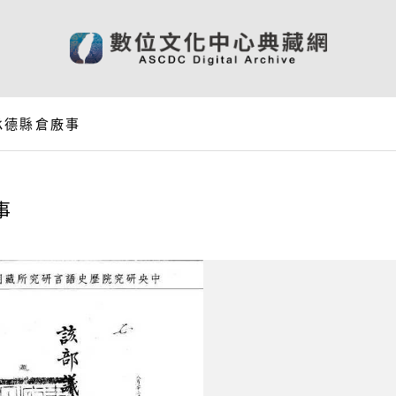
承德縣倉廒事
事