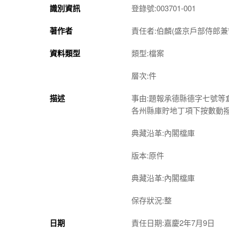
識別資訊
登錄號:003701-001
著作者
責任者:伯麟(盛京戶部侍郎
資料類型
類型:檔案
層次:件
描述
事由:題報承德縣德字七號
各州縣庫貯地丁項下按數動
典藏沿革:內閣檔庫
版本:原件
典藏沿革:內閣檔庫
保存狀況:整
日期
責任日期:嘉慶2年7月9日