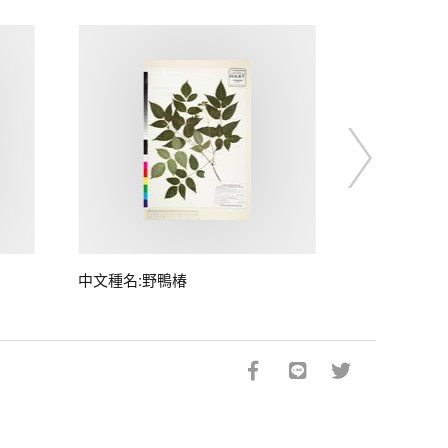
中文種名:野鴨椿