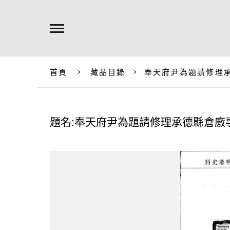
首頁
藏品目錄
奉天府尹為題請修理
題名:奉天府尹為題請修理承德縣倉廒