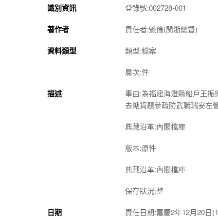
識別資訊
登錄號:002728-001
著作者
責任者:魁倫(閩浙總督)
資料類型
類型:檔案
層次:件
描述
事由:為福建海澄縣船戶王
去糖貨題參疏防武職瑞安左
典藏沿革:內閣檔庫
版本:原件
典藏沿革:內閣檔庫
保存狀況:整
日期
責任日期:嘉慶2年12月20日(17