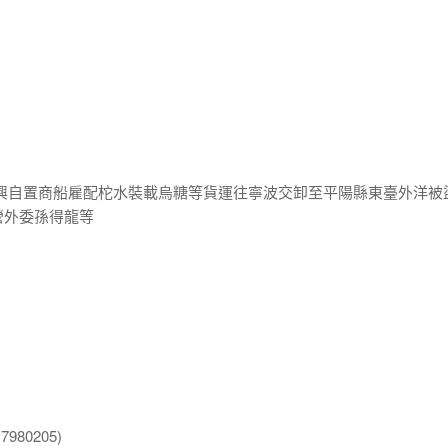
振興自置商船雇配柁水裝載烏糖等貨運往寧波交卸至平陽縣東臺外洋被
營外委孫得龍等
980205)