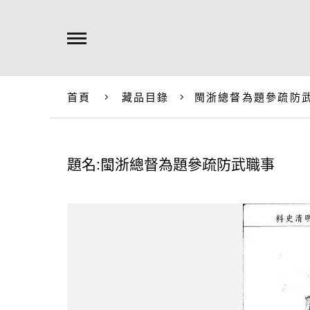
首頁
藏品目錄
閩浙總督為題參疏防
題名:閩浙總督為題參疏防武職事