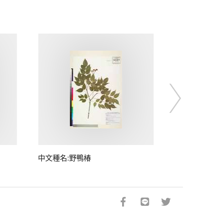
中文種名:野鴨椿