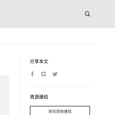
分享本文
資源連結
前往原始連結