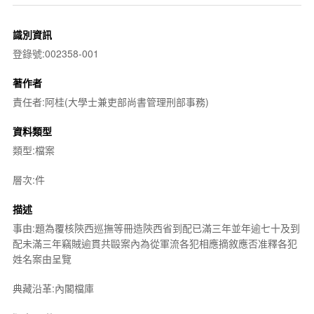
識別資訊
登錄號:002358-001
著作者
責任者:阿桂(大學士兼吏部尚書管理刑部事務)
資料類型
類型:檔案
層次:件
描述
事由:題為覆核陝西巡撫等冊造陝西省到配已滿三年並年逾七十及到
配未滿三年竊賊逾貫共毆案內為從軍流各犯相應摘敘應否准釋各犯
姓名案由呈覽
典藏沿革:內閣檔庫