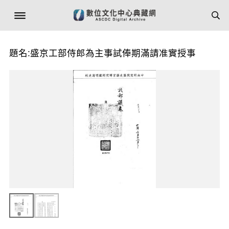
題名:盛京工部侍郎為主事試俸期滿請准實授事