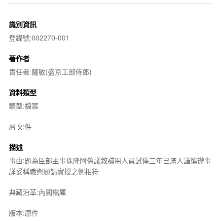
識別資訊
登錄號:002270-001
著作者
責任者:薩敏(盛京工部侍郎)
資料類型
類型:檔案
層次:件
描述
事由:題為臣部主事珠隆阿係議敘補用人員試俸三年已滿人謹慎辦事
詳妥稱職與題請實授之例相符
典藏沿革:內閣檔庫
版本:原件